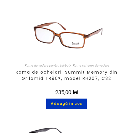
Rame de vedere pentru bărbați
,
Rame ochelari de vedere
Rama de ochelari, Summit Memory din
Grilamid TR90®, model RH207, C32
235,00
lei
Adaugă în coș