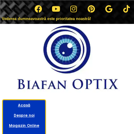
Vederea dumneavoastră este prioritatea noastră!
Acasă
Despre noi
Magazin Online