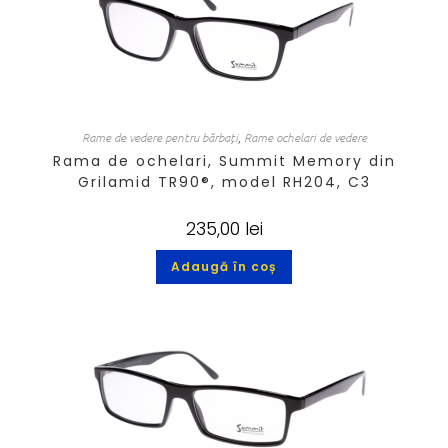
Rame de vedere pentru bărbați
,
Rame ochelari de vedere
Rama de ochelari, Summit Memory din
Grilamid TR90®, model RH204, C3
235,00
lei
Adaugă în coș