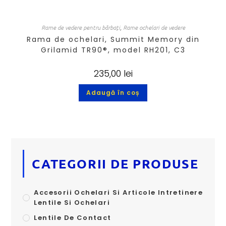
Rame de vedere pentru bărbați
,
Rame ochelari de vedere
Rama de ochelari, Summit Memory din
Grilamid TR90®, model RH201, C3
235,00
lei
Adaugă în coș
CATEGORII DE PRODUSE
Accesorii Ochelari Si Articole Intretinere
Lentile Si Ochelari
Lentile De Contact