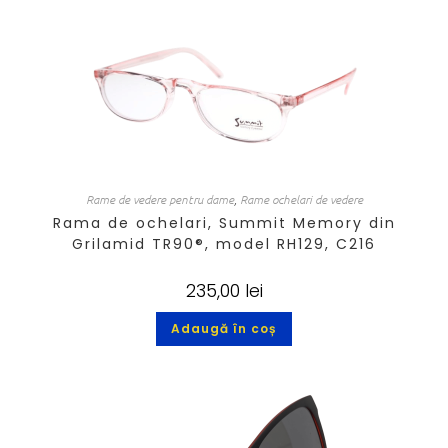
Rame de vedere pentru dame
,
Rame ochelari de vedere
Rama de ochelari, Summit Memory din
Grilamid TR90®, model RH129, C216
235,00
lei
Adaugă în coș