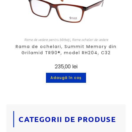
Rame de vedere pentru bărbați
,
Rame ochelari de vedere
Rama de ochelari, Summit Memory din
Grilamid TR90®, model RH204, C32
235,00
lei
Adaugă în coș
CATEGORII DE PRODUSE