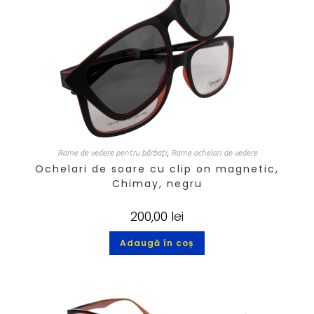
Rame de vedere pentru bărbați
,
Rame ochelari de vedere
Ochelari de soare cu clip on magnetic,
Chimay, negru
200,00
lei
Adaugă în coș