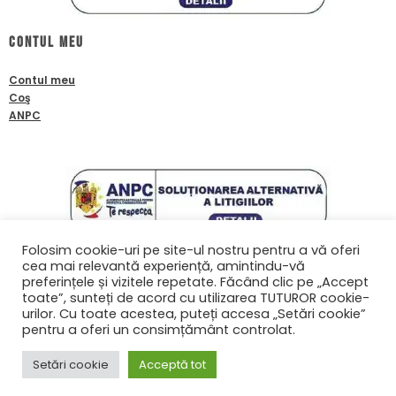
Contul meu
Contul meu
Coş
ANPC
Folosim cookie-uri pe site-ul nostru pentru a vă oferi
cea mai relevantă experiență, amintindu-vă
Contact
preferințele și vizitele repetate. Făcând clic pe „Accept
toate”, sunteți de acord cu utilizarea TUTUROR cookie-
0761601933
urilor. Cu toate acestea, puteți accesa „Setări cookie”
contact@biafanoptix.ro
pentru a oferi un consimțământ controlat.
Setări cookie
Acceptă tot
© Copyright 2022 biafanoptix.ro | Realizat în cadrul proiectului
WAcademy.ro