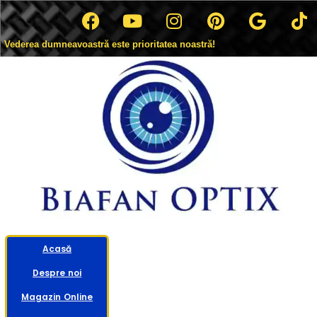
Vederea dumneavoastră este prioritatea noastră!
Acasă
Despre noi
Magazin Online