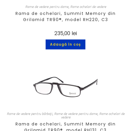
Rame de vedere pentru dame
,
Rame ochelari de vedere
Rama de ochelari, Summit Memory din
Grilamid TR90®, model RH220, C3
235,00
lei
Adaugă în coș
Rame de vedere pentru bărbați
,
Rame de vedere pentru dame
,
Rame ochelari de
vedere
Rama de ochelari, Summit Memory din
Grilamid TR90®, model RH131, C3