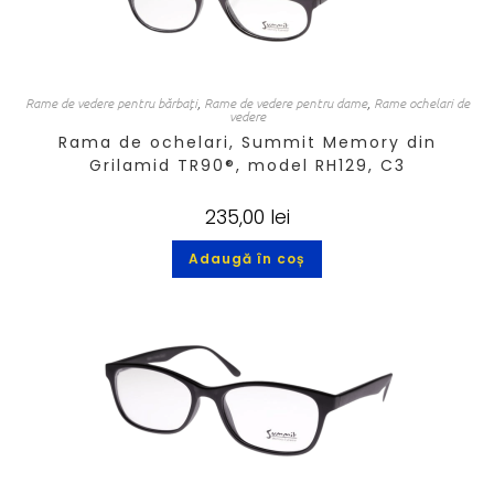
Rame de vedere pentru bărbați
,
Rame de vedere pentru dame
,
Rame ochelari de
vedere
Rama de ochelari, Summit Memory din
Grilamid TR90®, model RH129, C3
235,00
lei
Adaugă în coș