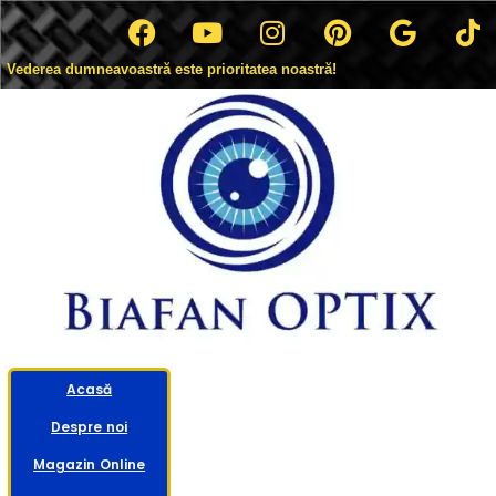
Vederea dumneavoastră este prioritatea noastră!
Acasă
Despre noi
Magazin Online