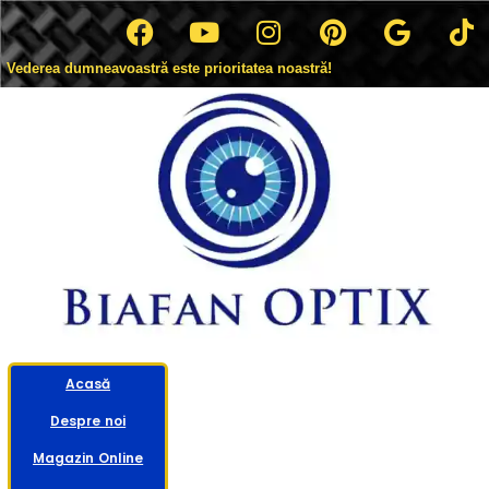
Vederea dumneavoastră este prioritatea noastră!
Acasă
Despre noi
Magazin Online