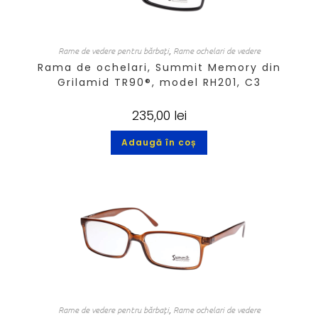
Rame de vedere pentru bărbați
,
Rame ochelari de vedere
Rama de ochelari, Summit Memory din
Grilamid TR90®, model RH201, C3
235,00
lei
Adaugă în coș
Rame de vedere pentru bărbați
,
Rame ochelari de vedere