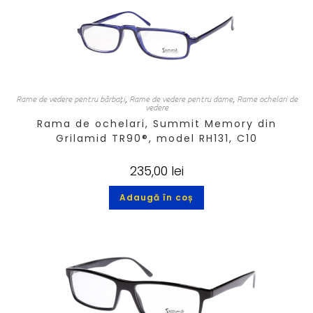
Rame de vedere pentru bărbați
,
Rame de vedere pentru dame
,
Rame ochelari de
vedere
Rama de ochelari, Summit Memory din
Grilamid TR90®, model RH131, C10
235,00
lei
Adaugă în coș