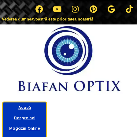
Vederea dumneavoastră este prioritatea noastră!
Acasă
Despre noi
Magazin Online