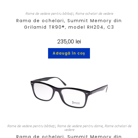
Rame de vedere pentru bărbați
,
Rame ochelari de vedere
Rama de ochelari, Summit Memory din
Grilamid TR90®, model RH204, C3
235,00
lei
Adaugă în coș
Rame de vedere pentru bărbați
,
Rame de vedere pentru dame
,
Rame ochelari de
vedere
Rama de ochelari, Summit Memory din