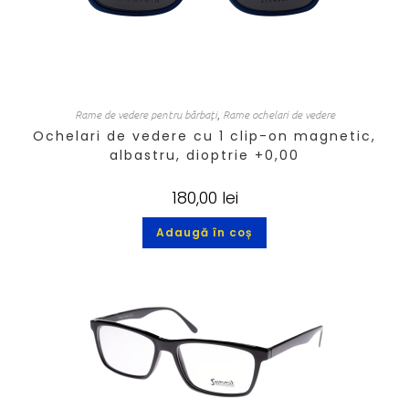
Rame de vedere pentru bărbați
,
Rame ochelari de vedere
Ochelari de vedere cu 1 clip-on magnetic,
albastru, dioptrie +0,00
180,00
lei
Adaugă în coș