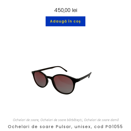
450,00
lei
Adaugă în coș
Ochelari de soare
,
Ochelari de soare bărbătești
,
Ochelari de soare damă
Ochelari de soare Pulsar, unisex, cod PG1055