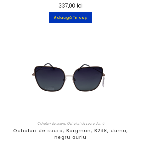
337,00
lei
Adaugă în coș
Ochelari de soare
,
Ochelari de soare damă
Ochelari de soare, Bergman, B238, dama,
negru auriu