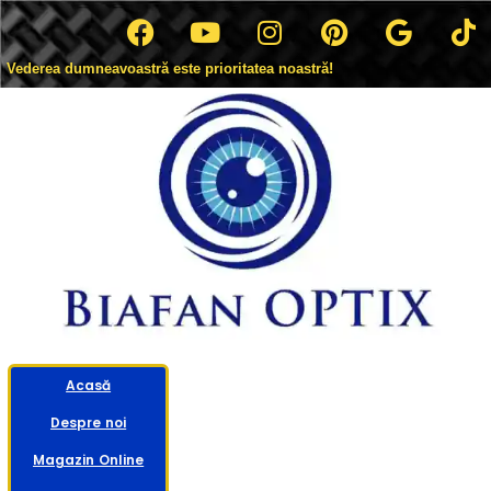
Vederea dumneavoastră este prioritatea noastră!
Acasă
Despre noi
Magazin Online