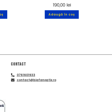
i
190,00
lei
oș
Adaugă în coș
Contact
0761601933
contact@biafanoptix.ro