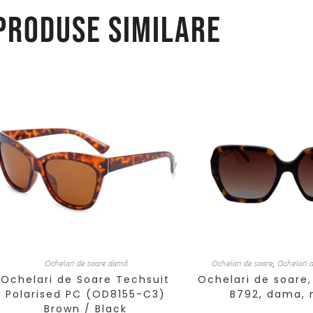
Produse similare
Ochelari de soare damă
Ochelari de soare
,
Ochelari 
Ochelari de Soare Techsuit
Ochelari de soare
Polarised PC (OD8155-C3)
B792, dama,
Brown / Black