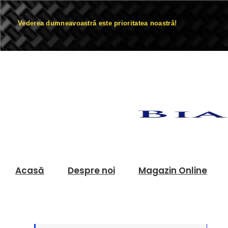
Vederea dumneavoastră este prioritatea noastră!
Acasă
Despre noi
Magazin Online