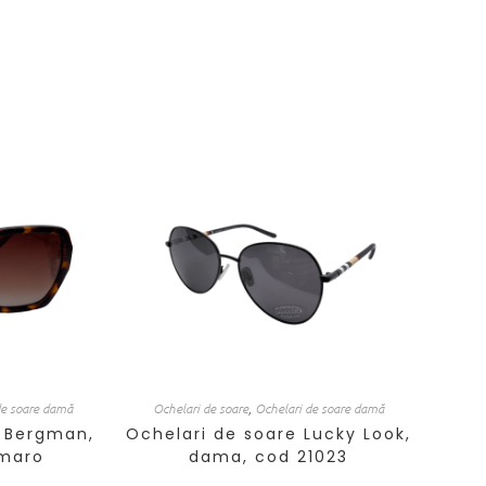
de soare damă
Ochelari de soare
,
Ochelari de soare damă
, Bergman,
Ochelari de soare Lucky Look,
 maro
dama, cod 21023