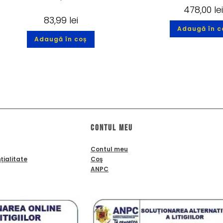
478,00
le
83,99
lei
Adaugă în c
Adaugă în coș
Contul meu
Contul meu
țialitate
Coş
ANPC