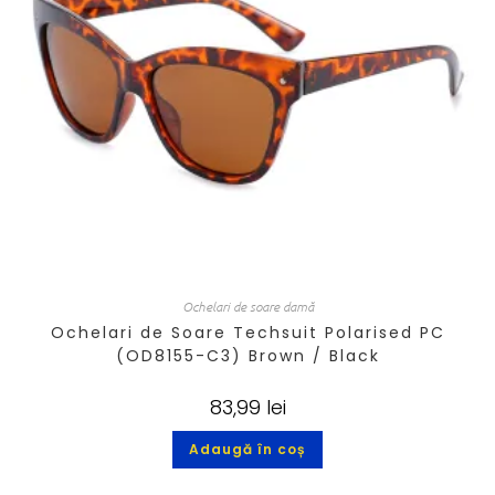
Ochelari de soare damă
Ochelari de Soare Techsuit Polarised PC
(OD8155-C3) Brown / Black
83,99
lei
Adaugă în coș