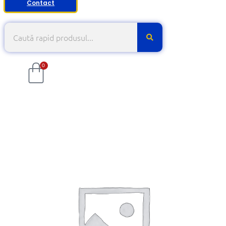
Contact
0