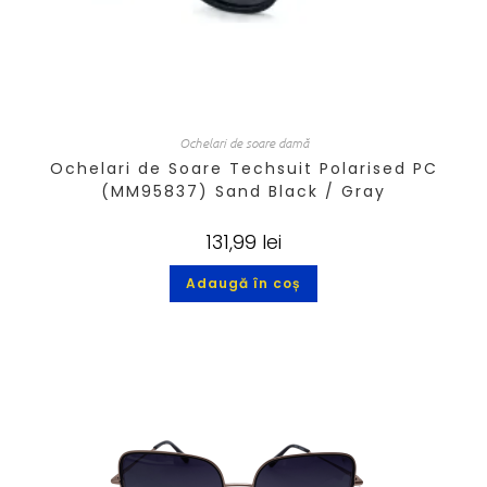
Ochelari de soare damă
Ochelari de Soare Techsuit Polarised PC
(MM95837) Sand Black / Gray
131,99
lei
Adaugă în coș