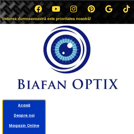
Vederea dumneavoastră este prioritatea noastră!
Acasă
Despre noi
Magazin Online