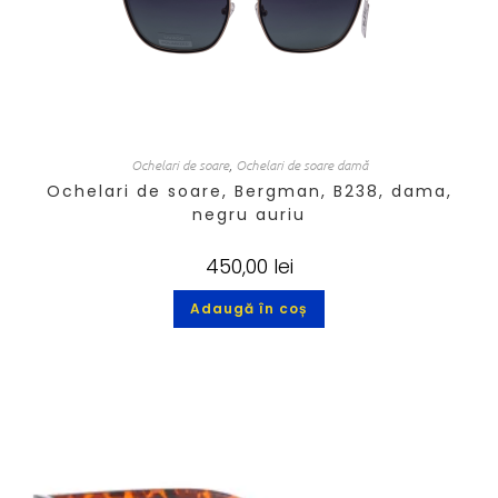
Ochelari de soare
,
Ochelari de soare damă
Ochelari de soare, Bergman, B238, dama,
negru auriu
450,00
lei
Adaugă în coș