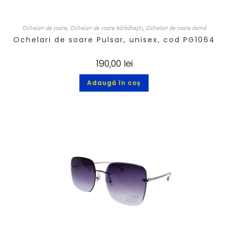
Ochelari de soare
,
Ochelari de soare bărbătești
,
Ochelari de soare damă
Ochelari de soare Pulsar, unisex, cod PG1064
190,00
lei
Adaugă în coș