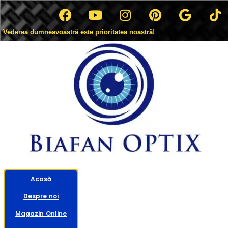
Vederea dumneavoastră este prioritatea noastră!
Acasă
Despre noi
Magazin Online