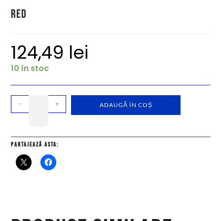
Red
124,49
lei
10 în stoc
-
+
ADAUGĂ ÎN COȘ
Partajează asta: