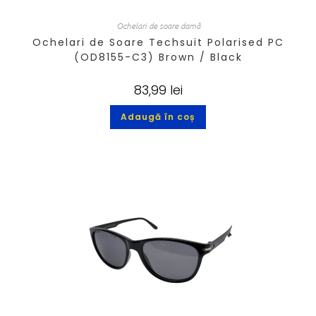
Ochelari de soare damă
Ochelari de Soare Techsuit Polarised PC
(OD8155-C3) Brown / Black
83,99
lei
Adaugă în coș