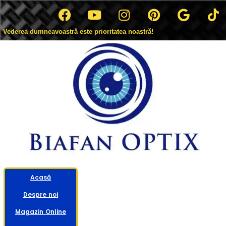
Vederea dumneavoastră este prioritatea noastră!
Acasă
Despre noi
Magazin Online