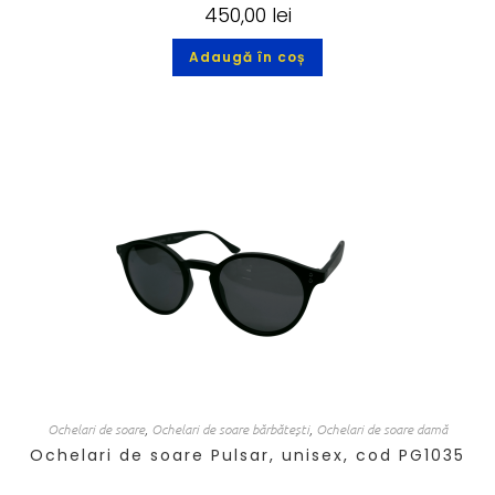
450,00
lei
Adaugă în coș
Ochelari de soare
,
Ochelari de soare bărbătești
,
Ochelari de soare damă
Ochelari de soare Pulsar, unisex, cod PG1035