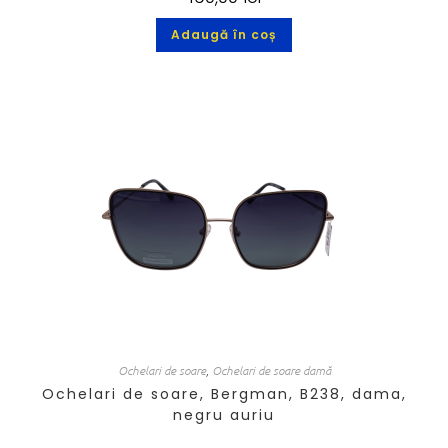
Adaugă în coș
Ochelari de soare
,
Ochelari de soare damă
Ochelari de soare, Bergman, B238, dama,
negru auriu