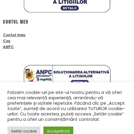
Contul meu
Contul meu
Coş
ANPC
Folosim cookie-uri pe site-ul nostru pentru a vă oferi
cea mai relevantă experiență, amintindu-vă
Contact
preferințele și vizitele repetate. Făcând clic pe „Accept
toate”, sunteți de acord cu utilizarea TUTUROR cookie-
0761601933
urilor. Cu toate acestea, puteți accesa „Setări cookie”
contact@biafanoptix.ro
pentru a oferi un consimțământ controlat.
Setări cookie
Acceptă tot