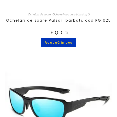
Ochelari de soare
,
Ochelari de soare bărbătești
Ochelari de soare Pulsar, barbati, cod PG1025
190,00
lei
Adaugă în coș