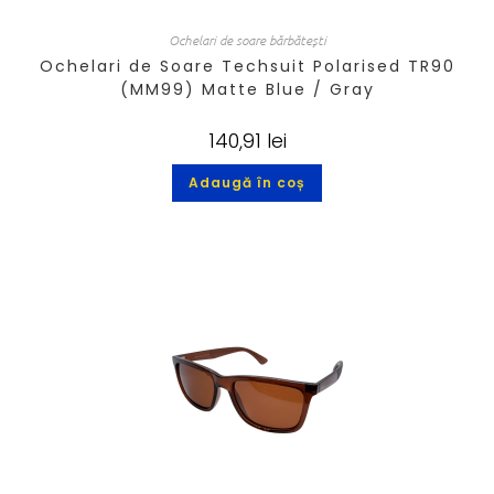
Ochelari de soare bărbătești
Ochelari de Soare Techsuit Polarised TR90
(MM99) Matte Blue / Gray
140,91
lei
Adaugă în coș