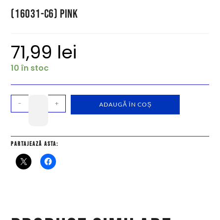
(16031-C6) Pink
71,99
lei
10 în stoc
-
+
ADAUGĂ ÎN COȘ
Partajează asta: