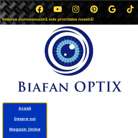
Vederea dumneavoastră este prioritatea noastră!
Acasă
Despre noi
Magazin Online