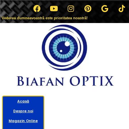
Vederea dumneavoastră este prioritatea noastră!
Acasă
Despre noi
Magazin Online