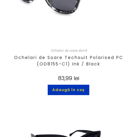
Ochelari de soare damă
Ochelari de Soare Techsuit Polarised PC
(OD8155-C1) Ink / Black
83,99
lei
Adaugă în coș