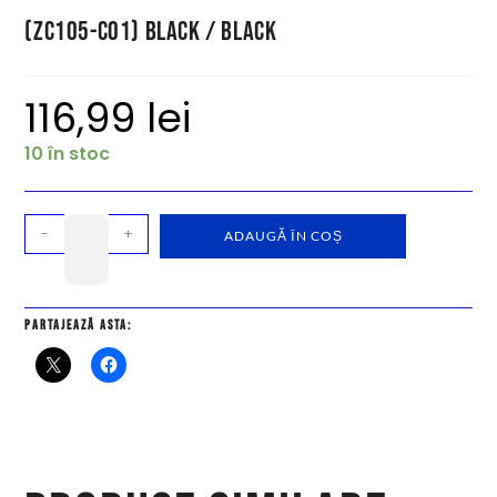
(ZC105-C01) Black / Black
116,99
lei
10 în stoc
-
+
ADAUGĂ ÎN COȘ
Partajează asta: