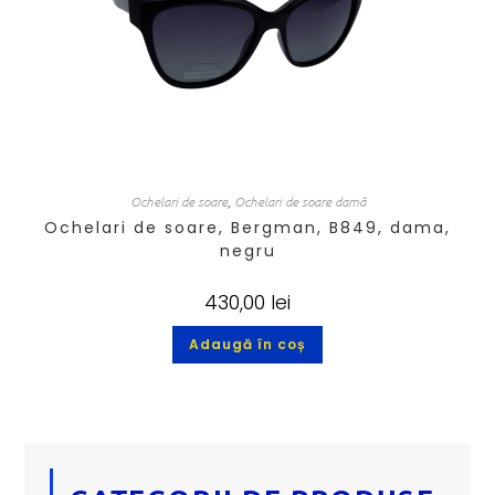
Ochelari de soare
,
Ochelari de soare damă
Ochelari de soare, Bergman, B849, dama,
negru
430,00
lei
Adaugă în coș