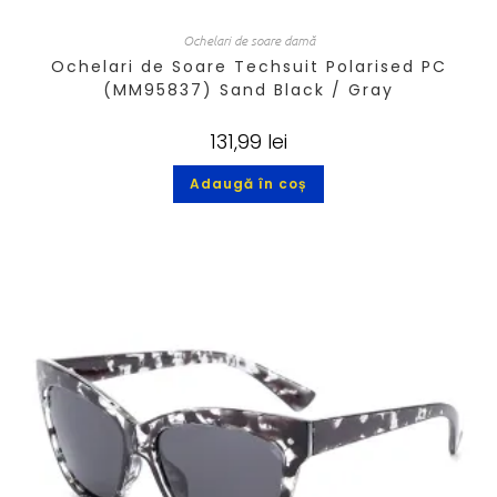
Ochelari de soare damă
Ochelari de Soare Techsuit Polarised PC
(MM95837) Sand Black / Gray
131,99
lei
Adaugă în coș