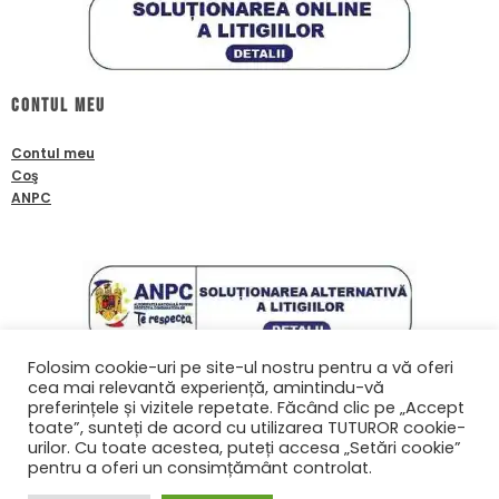
Contul meu
Contul meu
Coş
ANPC
Folosim cookie-uri pe site-ul nostru pentru a vă oferi
cea mai relevantă experiență, amintindu-vă
Contact
preferințele și vizitele repetate. Făcând clic pe „Accept
toate”, sunteți de acord cu utilizarea TUTUROR cookie-
0761601933
urilor. Cu toate acestea, puteți accesa „Setări cookie”
contact@biafanoptix.ro
pentru a oferi un consimțământ controlat.