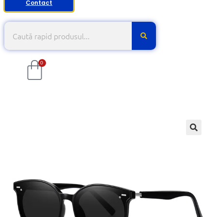
Contact
0