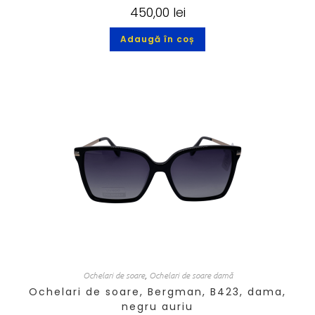
450,00
lei
Adaugă în coș
Ochelari de soare
,
Ochelari de soare damă
Ochelari de soare, Bergman, B423, dama,
negru auriu