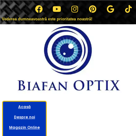
Vederea dumneavoastră este prioritatea noastră!
Acasă
Despre noi
Magazin Online