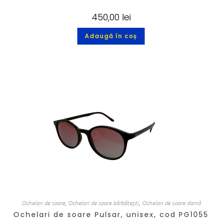
450,00
lei
Adaugă în coș
Ochelari de soare
,
Ochelari de soare bărbătești
,
Ochelari de soare damă
Ochelari de soare Pulsar, unisex, cod PG1055