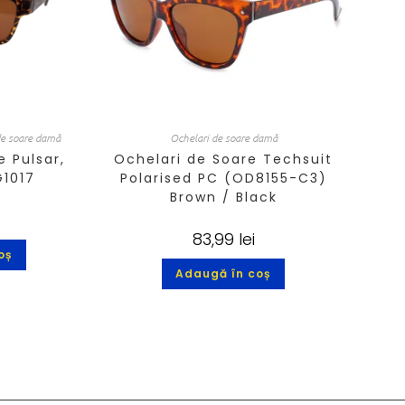
de soare damă
Ochelari de soare damă
e Pulsar,
Ochelari de Soare Techsuit
G1017
Polarised PC (OD8155-C3)
Brown / Black
83,99
lei
oș
Adaugă în coș