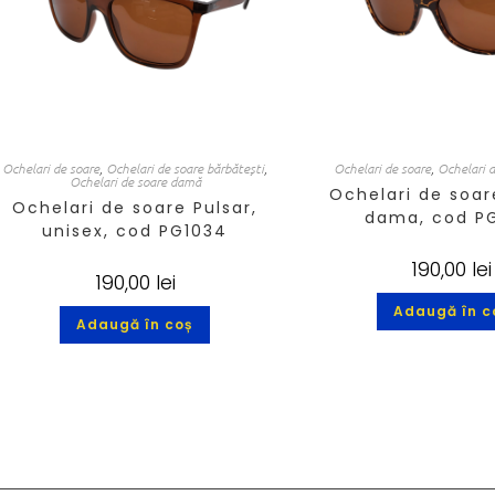
Ochelari de soare
,
Ochelari de soare bărbătești
,
Ochelari de soare
,
Ochelari 
Ochelari de soare damă
Ochelari de soar
Ochelari de soare Pulsar,
dama, cod P
unisex, cod PG1034
190,00
lei
190,00
lei
Adaugă în c
Adaugă în coș