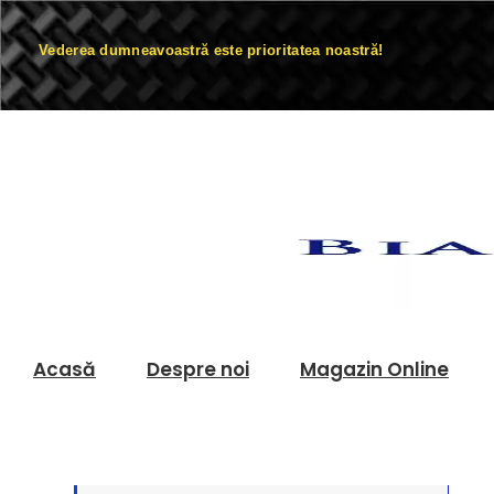
Vederea dumneavoastră este prioritatea noastră!
Acasă
Despre noi
Magazin Online