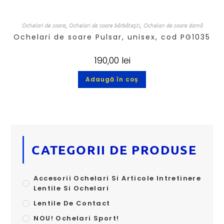
Ochelari de soare
,
Ochelari de soare bărbătești
,
Ochelari de soare damă
Ochelari de soare Pulsar, unisex, cod PG1035
190,00
lei
Adaugă în coș
CATEGORII DE PRODUSE
Accesorii Ochelari Si Articole Intretinere
Lentile Si Ochelari
Lentile De Contact
NOU! Ochelari Sport!