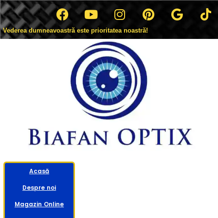
Vederea dumneavoastră este prioritatea noastră!
Acasă
Despre noi
Magazin Online