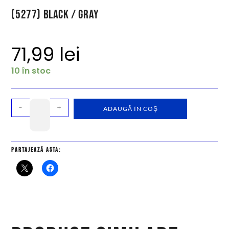
(5277) Black / Gray
71,99
lei
10 în stoc
-
+
ADAUGĂ ÎN COȘ
Partajează asta: