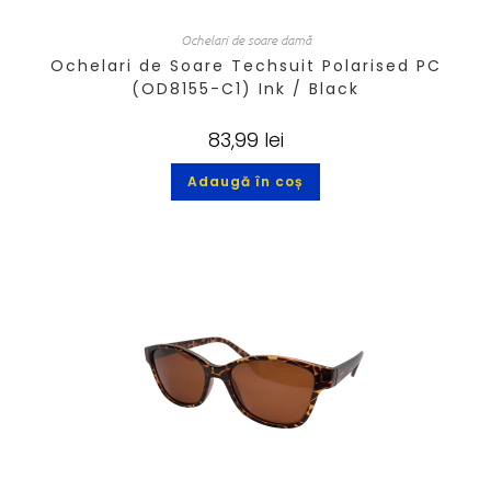
Ochelari de soare damă
Ochelari de Soare Techsuit Polarised PC
(OD8155-C1) Ink / Black
83,99
lei
Adaugă în coș