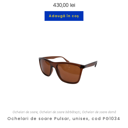
430,00
lei
Adaugă în coș
Ochelari de soare
,
Ochelari de soare bărbătești
,
Ochelari de soare damă
Ochelari de soare Pulsar, unisex, cod PG1034