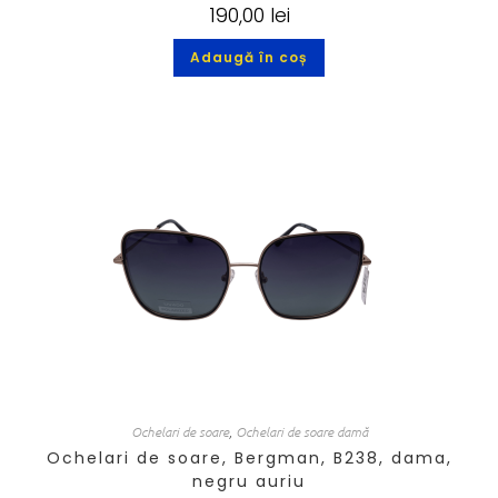
190,00
lei
Adaugă în coș
Ochelari de soare
,
Ochelari de soare damă
Ochelari de soare, Bergman, B238, dama,
negru auriu