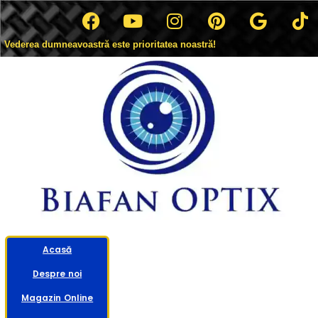
Vederea dumneavoastră este prioritatea noastră!
Acasă
Despre noi
Magazin Online