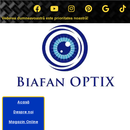
Vederea dumneavoastră este prioritatea noastră!
Acasă
Despre noi
Magazin Online