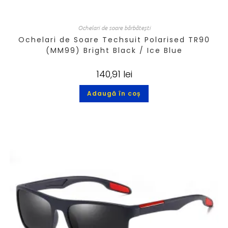
Ochelari de soare bărbătești
Ochelari de Soare Techsuit Polarised TR90
(MM99) Bright Black / Ice Blue
140,91
lei
Adaugă în coș