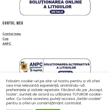
Contul meu
Contul meu
Coş
ANPC
Folosim cookie-uri pe site-ul nostru pentru a vă oferi
cea mai relevantă experiență, amintindu-vă
Contact
preferințele și vizitele repetate. Făcând clic pe „Accept
toate”, sunteți de acord cu utilizarea TUTUROR cookie-
0761601933
urilor. Cu toate acestea, puteți accesa „Setări cookie”
contact@biafanoptix.ro
pentru a oferi un consimțământ controlat.