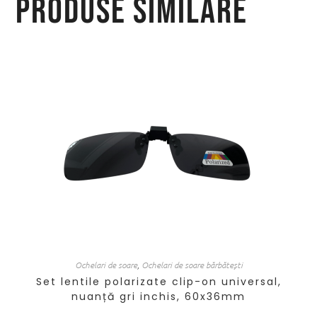
Produse similare
Ochelari de soare
,
Ochelari de soare bărbătești
Set lentile polarizate clip-on universal,
nuanță gri inchis, 60x36mm