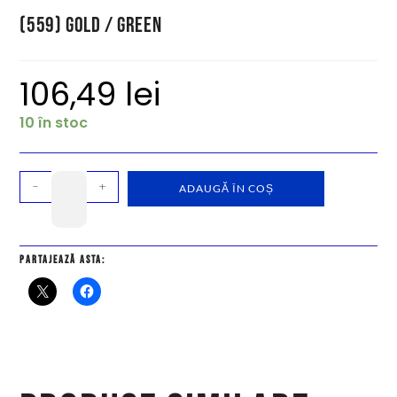
(559) Gold / Green
106,49
lei
10 în stoc
-
+
ADAUGĂ ÎN COȘ
Partajează asta: