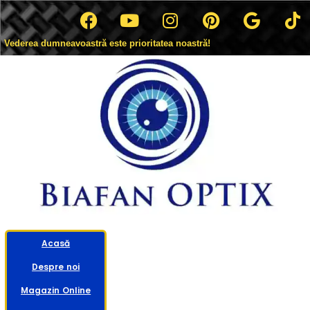
Vederea dumneavoastră este prioritatea noastră!
Acasă
Despre noi
Magazin Online