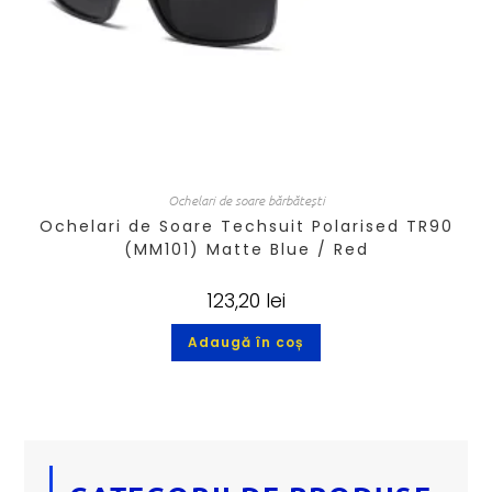
Ochelari de soare bărbătești
Ochelari de Soare Techsuit Polarised TR90
(MM101) Matte Blue / Red
123,20
lei
Adaugă în coș