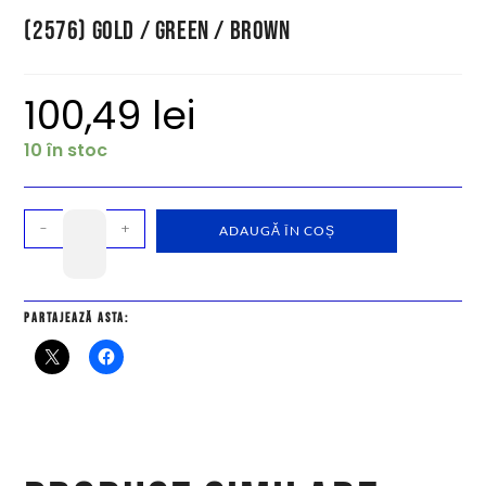
(2576) Gold / Green / Brown
100,49
lei
10 în stoc
-
+
ADAUGĂ ÎN COȘ
Partajează asta: