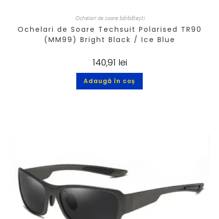
Ochelari de soare bărbătești
Ochelari de Soare Techsuit Polarised TR90
(MM99) Bright Black / Ice Blue
140,91
lei
Adaugă în coș