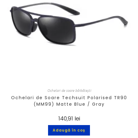
Ochelari de soare bărbătești
Ochelari de Soare Techsuit Polarised TR90
(MM99) Matte Blue / Gray
140,91
lei
Adaugă în coș