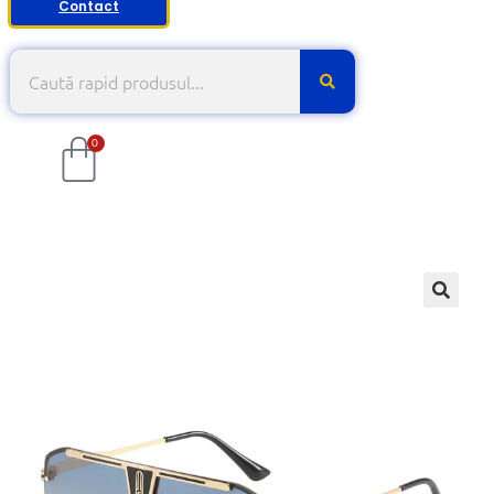
Contact
0