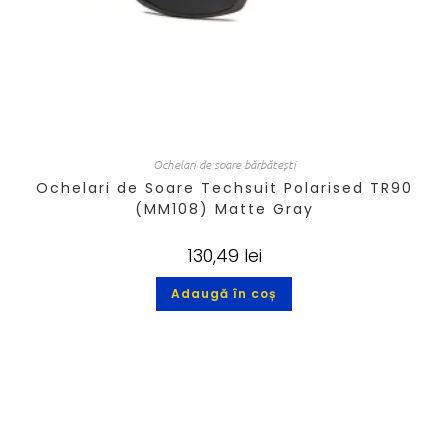
Ochelari de soare bărbătești
Ochelari de Soare Techsuit Polarised TR90
(MM108) Matte Gray
130,49
lei
Adaugă în coș