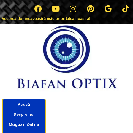
Vederea dumneavoastră este prioritatea noastră!
Acasă
Despre noi
Magazin Online