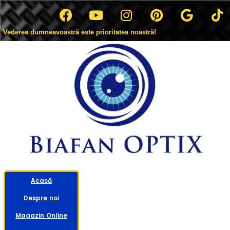
Vederea dumneavoastră este prioritatea noastră!
Acasă
Despre noi
Magazin Online