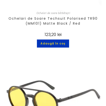
Ochelari de soare bărbătești
Ochelari de Soare Techsuit Polarised TR90
(MM101) Matte Black / Red
123,20
lei
Adaugă în coș