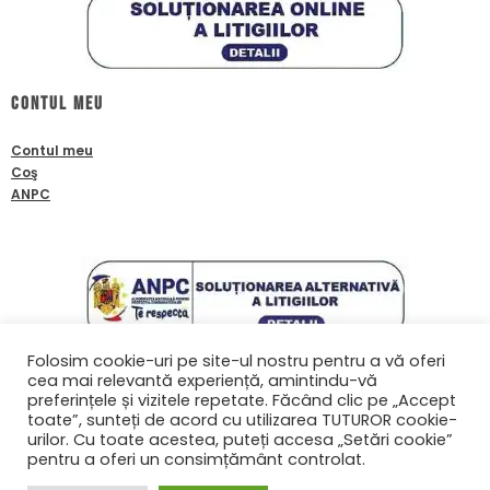
Contul meu
Contul meu
Coş
ANPC
Folosim cookie-uri pe site-ul nostru pentru a vă oferi
cea mai relevantă experiență, amintindu-vă
Contact
preferințele și vizitele repetate. Făcând clic pe „Accept
toate”, sunteți de acord cu utilizarea TUTUROR cookie-
0761601933
urilor. Cu toate acestea, puteți accesa „Setări cookie”
contact@biafanoptix.ro
pentru a oferi un consimțământ controlat.