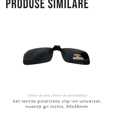
Produse similare
Ochelari de soare
,
Ochelari de soare bărbătești
Set lentile polarizate clip-on universal,
nuanță gri inchis, 60x36mm