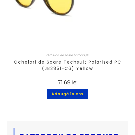
Ochelari de soare bărbătești
Ochelari de Soare Techsuit Polarised PC
(JB3851-C6) Yellow
71,69
lei
Adaugă în coș