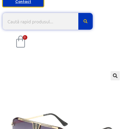
Contact
0