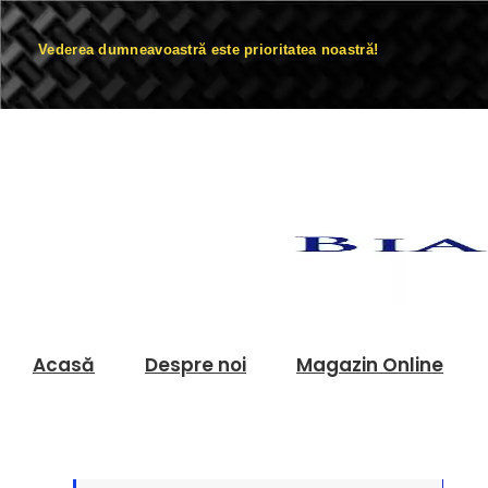
Vederea dumneavoastră este prioritatea noastră!
Acasă
Despre noi
Magazin Online