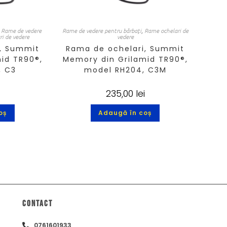
,
Rame de vedere
Rame de vedere pentru bărbați
,
Rame ochelari de
i de vedere
vedere
, Summit
Rama de ochelari, Summit
id TR90®,
Memory din Grilamid TR90®,
, C3
model RH204, C3M
235,00
lei
oș
Adaugă în coș
Contact
0761601933