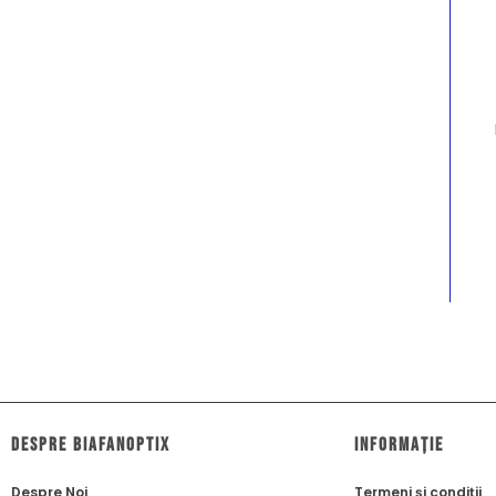
dESPRE biafanoptix
Informație
Despre Noi
Termeni și condiții