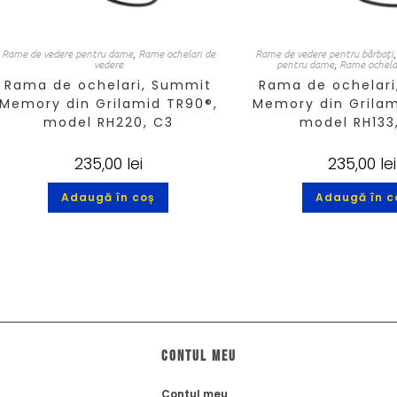
Rame de vedere pentru dame
,
Rame ochelari de
Rame de vedere pentru bărbați
vedere
pentru dame
,
Rame ochelar
Rama de ochelari, Summit
Rama de ochelari
Memory din Grilamid TR90®,
Memory din Grilam
model RH220, C3
model RH133
235,00
lei
235,00
lei
Adaugă în coș
Adaugă în c
Contul meu
Contul meu