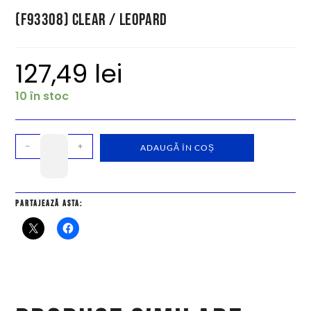
(F93308) Clear / Leopard
127,49
lei
10 în stoc
-
+
ADAUGĂ ÎN COȘ
Partajează asta: