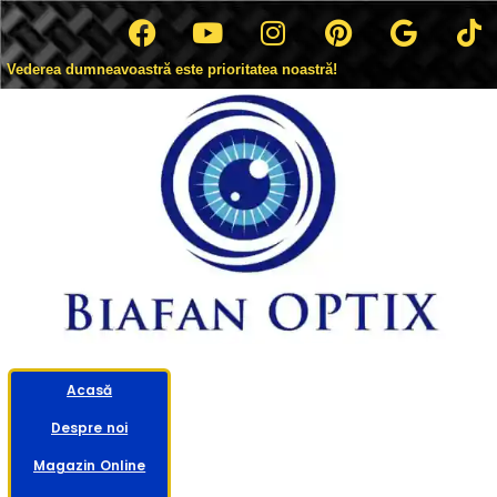
Vederea dumneavoastră este prioritatea noastră!
Acasă
Despre noi
Magazin Online