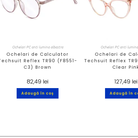
Ochelari PC anti lumina albastra
Ochelari PC anti lumina
Ochelari de Calculator
Ochelari de Cal
Techsuit Reflex TR90 (F8551-
Techsuit Reflex TR
C3) Brown
Clear Pin
82,49
lei
127,49
lei
Adaugă în coș
Adaugă în c