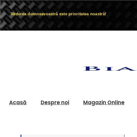
Vederea dumneavoastră este prioritatea noastră!
Acasă
Despre noi
Magazin Online