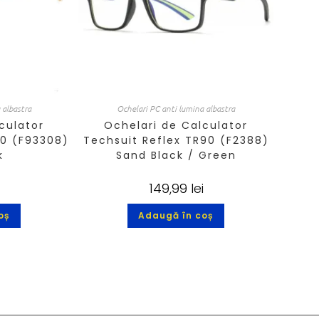
 albastra
Ochelari PC anti lumina albastra
culator
Ochelari de Calculator
90 (F93308)
Techsuit Reflex TR90 (F2388)
k
Sand Black / Green
149,99
lei
oș
Adaugă în coș