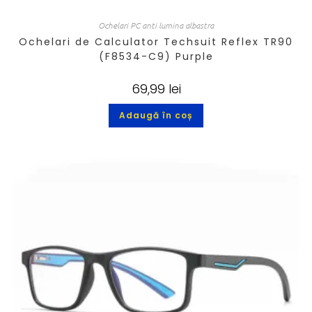
Ochelari PC anti lumina albastra
Ochelari de Calculator Techsuit Reflex TR90
(F8534-C9) Purple
69,99
lei
Adaugă în coș