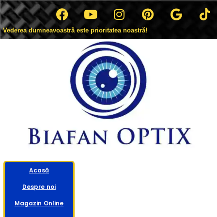
Vederea dumneavoastră este prioritatea noastră!
Acasă
Despre noi
Magazin Online