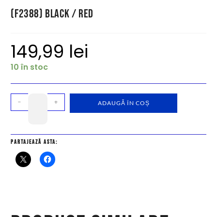
(F2388) Black / Red
149,99
lei
10 în stoc
-
+
ADAUGĂ ÎN COȘ
Partajează asta: