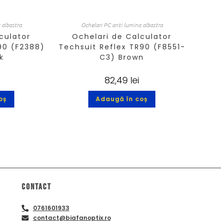
 albastra
Ochelari PC anti lumina albastra
culator
Ochelari de Calculator
90 (F2388)
Techsuit Reflex TR90 (F8551-
k
C3) Brown
82,49
lei
oș
Adaugă în coș
Contact
0761601933
contact@biafanoptix.ro