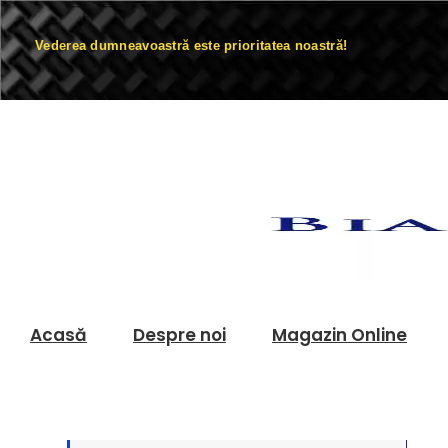
Vederea dumneavoastră este prioritatea noastră!
Acasă
Despre noi
Magazin Online