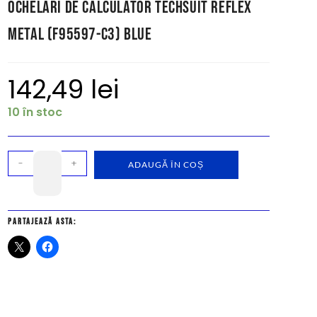
Ochelari de Calculator Techsuit Reflex
Metal (F95597-C3) Blue
142,49
lei
10 în stoc
-
+
ADAUGĂ ÎN COȘ
Partajează asta: