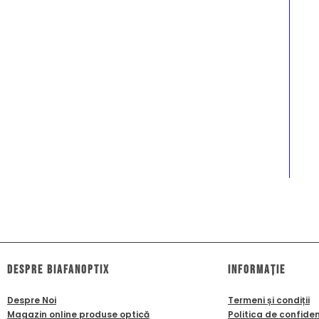
dESPRE biafanoptix
Informație
Despre Noi
Termeni și condiții
Magazin online produse optică
Politica de confiden