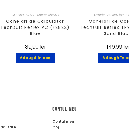
Ochelari PC anti lumina albastra
Ochelari PC anti lumina
Ochelari de Calculator
Ochelari de Cal
Techsuit Reflex PC (F2822)
Techsuit Reflex TR
Blue
Sand Blac
89,99
lei
149,99
lei
Adaugă în coș
Adaugă în c
Contul meu
Contul meu
țialitate
Coş