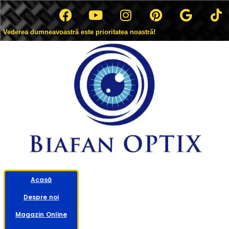
Vederea dumneavoastră este prioritatea noastră!
Acasă
Despre noi
Magazin Online