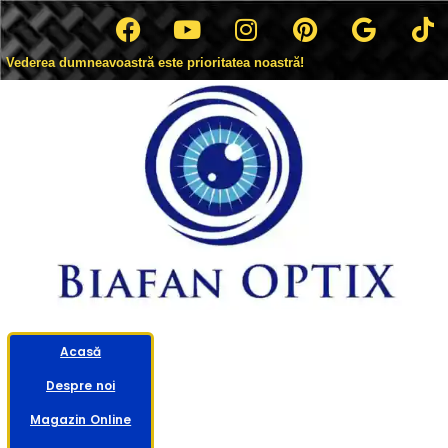
Vederea dumneavoastră este prioritatea noastră!
Acasă
Despre noi
Magazin Online