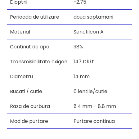
Dioptrii
-2.75
Perioada de utilizare
doua saptamani
Material
Senofilcon A
Continut de apa
38%
Transmisibilitate oxigen
147 Dk/t
Diametru
14 mm
Bucati / cutie
6 lentile/cutie
Raza de curbura
8.4 mm – 8.8 mm
Mod de purtare
Purtare continua