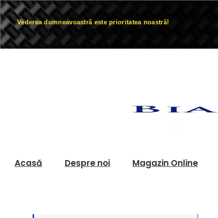
Vederea dumneavoastră este prioritatea noastră!
Acasă
Despre noi
Magazin Online