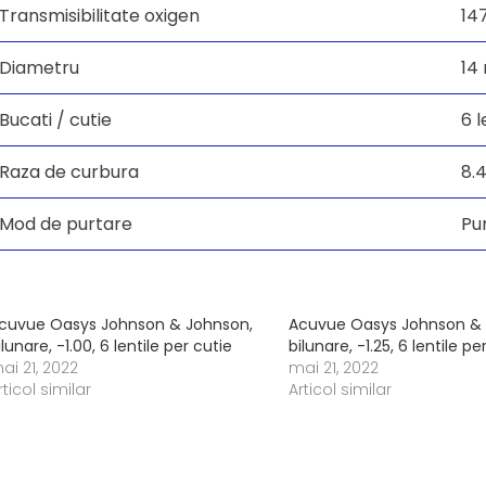
Transmisibilitate oxigen
14
Diametru
14
Bucati / cutie
6 l
Raza de curbura
8.
Mod de purtare
Pu
cuvue Oasys Johnson & Johnson,
Acuvue Oasys Johnson & 
ilunare, -1.00, 6 lentile per cutie
bilunare, -1.25, 6 lentile pe
ai 21, 2022
mai 21, 2022
rticol similar
Articol similar