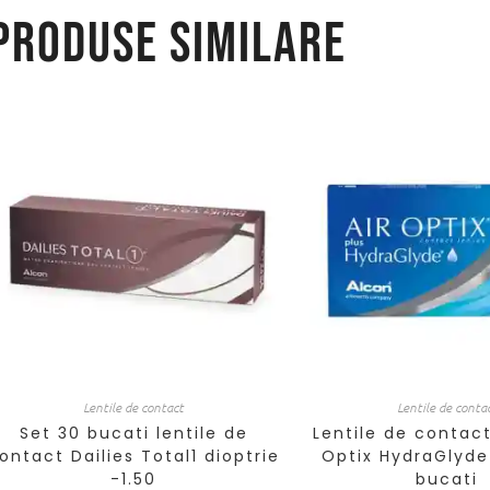
Produse similare
Lentile de contact
Lentile de conta
Set 30 bucati lentile de
Lentile de contact
ontact Dailies Total1 dioptrie
Optix HydraGlyde
-1.50
bucati