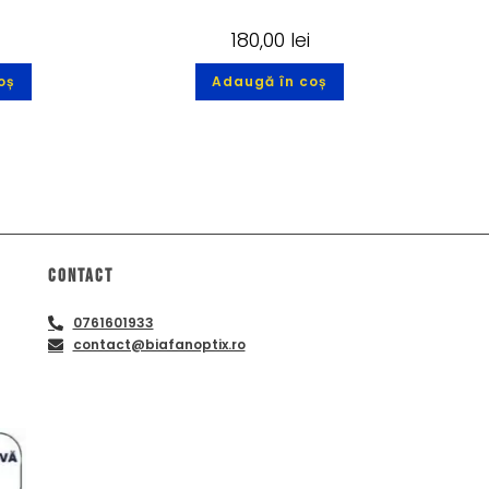
180,00
lei
oș
Adaugă în coș
Contact
0761601933
contact@biafanoptix.ro