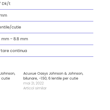
7 Dk/t
 mm
entile/cutie
4 mm – 8.8 mm
rtare continua
Johnson,
Acuvue Oasys Johnson & Johnson,
r cutie
bilunare, -1.50, 6 lentile per cutie
mai 21, 2022
Articol similar