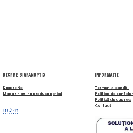
dESPRE biafanoptix
Informație
Despre Noi
Termeni și condiții
Magazin online produse optică
Politica de confiden
Politică de cookies
Contact