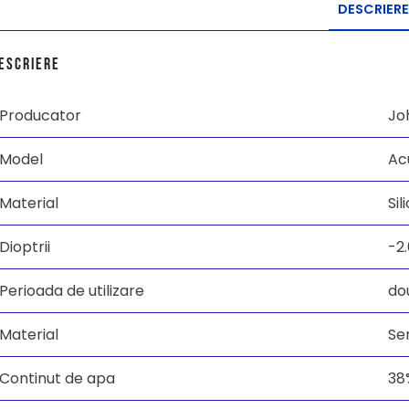
DESCRIERE
escriere
Producator
Jo
Model
Ac
Material
Sil
Dioptrii
-2
Perioada de utilizare
do
Material
Se
Continut de apa
38