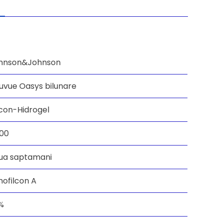
hnson&Johnson
uvue Oasys bilunare
icon-Hidrogel
.00
ua saptamani
nofilcon A
%