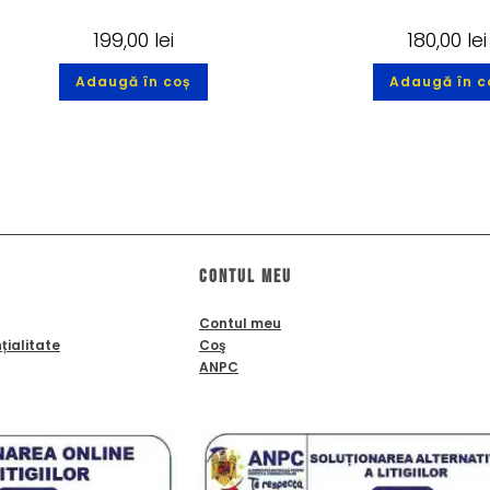
199,00
lei
180,00
lei
Adaugă în coș
Adaugă în c
Contul meu
Contul meu
țialitate
Coş
ANPC